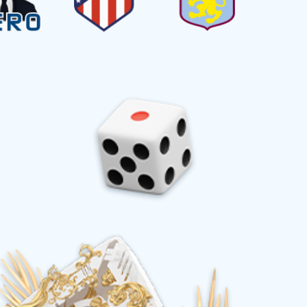
国大陆地区的服务器，并通过访问权限管理、多
与误用。
建议，请通过 support@cat-yes.com 与
处理。
新等领域屡获殊荣。