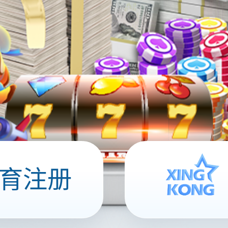
多重身份验证
支持二次验证机制，结合设备识别与登录行为分
析。
联系我们
快速导航
App下载
关于我们
upport@cat-yes.com
隐私政策
用户协议