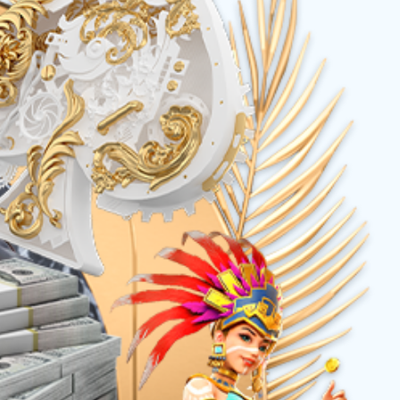
2024 年度行业推荐平台
数据隐私始终处于安全状态。