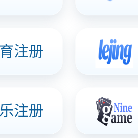
联系我们
快速导航
App下载
关于我们
upport@cat-yes.com
隐私政策
用户协议
网站地图