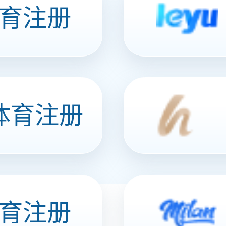
内线防守屏障
钢队的内线核心周琦再次成为焦点—...
，疑似违规使
关于技术规则的争议再度掀起波澜。据...
封创队史，扑
明近期凭借一己之力撑起球队防线...
15%提升至3
经理上任后迅速抛出重磅举措：将俱...