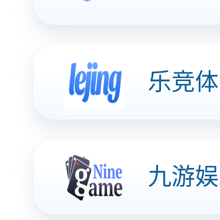
爱游戏网页版
爱游戏网页版-爱游戏(中国) ✅eson推
荐🌈「2026好运滚滚」🔰全新官网正
s
式上线🔰 成立于2009年1月，注册资
金3亿，是一家生产各类游戏软件和娱
乐平台的互联网平台厂家，是一家集
科研、生产、销售为一体的互联网平
台产品企业。爱游戏网页版-爱游戏(中
国)只有注重产品质量，才可以走得更
远，才可以赢得未来。我们公司用优
良的产品为广大客户提供游戏娱乐服
务和新型互联网平台制品！