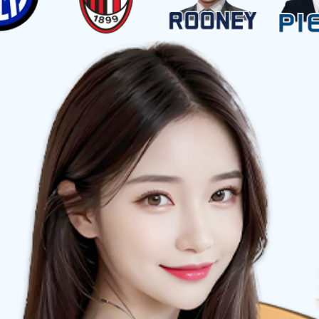
临时主帅与正式主帅在压力下战术调整时效
克的帅位更迭，两位主帅在截然不同的身份背景下——一位是备受
面临战绩压力与舆论风暴。然而，当球队陷入困境时，他们针对战
射出曼联管理层在“临时”与“正式”标签下的决策逻辑。