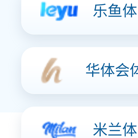
相关推荐文章
周琦盖帽王三连庄在望，北京
随着CBA常规赛进入尾声，北京首
2026-07-22
汉密尔顿单圈数据遭FIA审查
在F1 2024赛季收官阶段，一场
2026-06-08
河南队门将王国明连续5场零
中超联赛激战正酣，河南队门将王国
2026-07-18
浙江队总经理更替：青训投入从
浙江队近期完成管理层更迭，新任总
2026-07-20