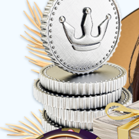
索尔斯克亚：情感惯性
索尔斯克亚执教时期，其核心战术始终围绕
初，当C罗回归打破原有防守平衡后，球
直至对阵沃特福德溃败后才尝试变阵三中