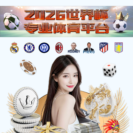
注册入口
爱游戏网页版
APP与网页版入
口｜畅享全球体育赛事与数据
服务
欢迎访问
爱游戏网页版
，提供全面覆盖足球、
篮球、电竞等项目的赛事资讯与数据内容， 支
持
APP下载
与
网页使用
，每日同步更新千场比
赛，聚焦热门体育内容， 助您轻松获取赛事动
态，掌握比赛节奏。