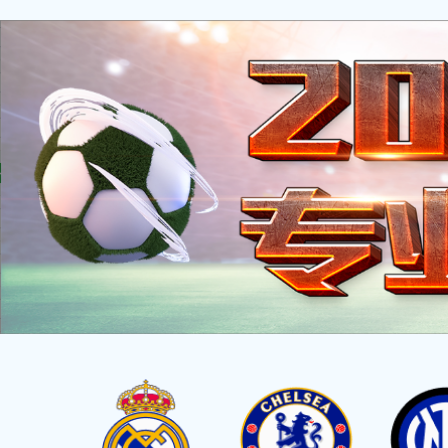
爱游戏网页版
A
欢迎访问
爱游戏网页版
，提供全面覆
更新千场比赛