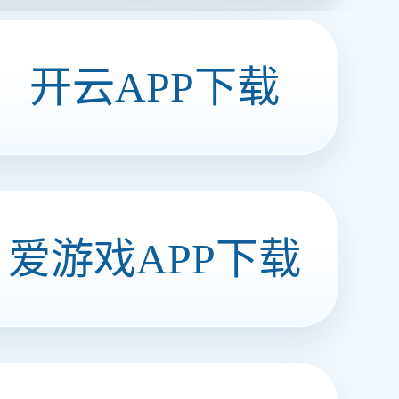
酷逻辑的深刻理解。在职业篮球的世界里，
而言，却是最理想的剧本。球迷们感谢的并
。这种略带戏谑的感谢，是沪蜜在享受胜利
庆幸与胜利后的狂欢。
—一个核心球员的失常足以改写整个系列赛
是本赛季迄今最成功的一段旅程。而下一
赛的残酷舞台上，着实可遇不可求。