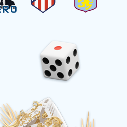
首页
/
体育新闻
主场捧起分区冠军奖杯，为球迷献上了一场
让不少旁观者感到困惑。原来，“孙总”指
这种低迷状态，间接为上海队的晋级之路铺平