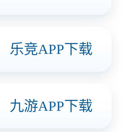
推荐平台
MK体育APP下载
乐鱼官方网站
乐鱼官方网站
米兰网页版
华体会入口
mk体育下载