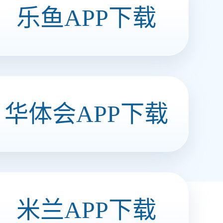
下一篇：
深圳马可波罗替补得分仅12分，郑永