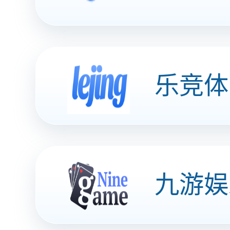
在F1 2024赛季收官阶段，一场
2026-06-08
总决赛场均2.3分！助上海3比
在刚刚落幕的CBA季后赛首轮对决中
2026-06-09
爱游戏网页版
爱游戏网页版-爱游戏(中国) ✅eson推
荐🌈「2026好运滚滚」🔰全新官网正
s
式上线🔰 成立于2009年1月，注册资
金3亿，是一家生产各类游戏软件和娱
乐平台的互联网平台厂家，是一家集
科研、生产、销售为一体的互联网平
台产品企业。爱游戏网页版-爱游戏(中